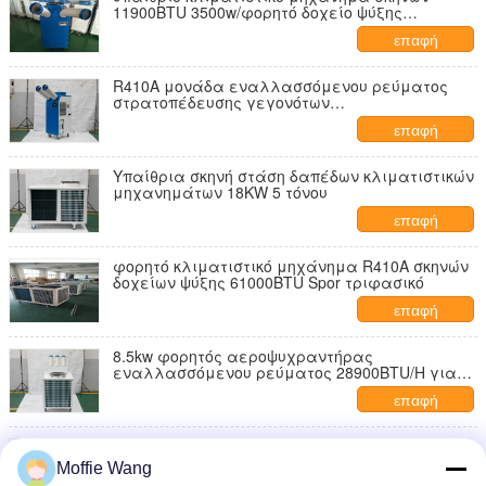
11900BTU 3500w/φορητό δοχείο ψύξης
εναλλασσόμενου ρεύματος χαμηλού θορύβου
επαφή
R410A μονάδα εναλλασσόμενου ρεύματος
στρατοπέδευσης γεγονότων
αεροψυχραντήρων 11900BTU σκηνών ψυκτικών
επαφή
ουσιών 3.5kw
Υπαίθρια σκηνή στάση δαπέδων κλιματιστικών
μηχανημάτων 18KW 5 τόνου
επαφή
φορητό κλιματιστικό μηχάνημα R410A σκηνών
δοχείων ψύξης 61000BTU Spor τριφασικό
επαφή
8.5kw φορητός αεροψυχραντήρας
εναλλασσόμενου ρεύματος 28900BTU/H για
τις λύσεις κλίματος
επαφή
Πλήρως εσωκλειόμενη φορητή περιστροφική
προσωπική διαστημική 8500w 28900BTU
Moffie Wang
αεροψυχραντήρων ψύξη εδαφοβελτιωτικών