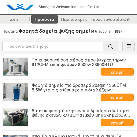
Shanghai Weixuan Industrial Co.,Ltd
Σπίτι
Προϊόντα
Περίπου εμείς
Γύρος εργοστασίων
>>
Φορητά δοχεία ψύξης σημείων
Ποιότητα
supplier.
(99)
Τρία φορητή ροή αέρος αεροψυχραντήρων
912CFM ακροφυσίων 8500w 28900BTU
επαφή
Φορητό σημείο πιό δροσερό 20sqm 1350CFM
5.5W για τις αίθουσες συνδιαλέξεων
επαφή
5 τόνου φορητό σκηνών πιό δροσερό σύστημα
ψύξης σκηνών κλιματιστικών μηχανημάτων
380v 50hz R410a βιομηχανικό
επαφή
υπαίθριο κλιματιστικό μηχάνημα σκηνών