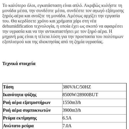
Το καλύτερο όλοι, εγκατάσταση είναι απλό. Ακριβώς κυλήστε τη
μονάδα μέσα, την συνδέστε μέσα, συνδέστε τον αγωγό εξάτμισης
ξηρός-αέρα και ανοίξτε τη μονάδα. Αμέσως αρχίζει την εργασία
του. Θα κερδίσετε χρόνο και χρήματα χάρι στη νέα
dehumidification τεχνολογία, η οποία έχει ως σκοπό να αφαιρέσει
την υγρασία και να την αντικαταστήσει με τον ξηρό αέρα. Η
μηχανή μας είναι η τέλεια λύση για την προστασία του πολύτιμων
εξοπλισμού και της ιδιοκτησίας από τη ζημία υγρασίας.
Τεχνικά στοιχεία
Τάση
380VAC/50HZ
Ικανότητα ψύξης
8500W/28900BUT
Ροή αέρα εξατμιστήρων
1550m3/h
Ροή αέρα συμπυκνωτών
3900m3/h
Ρεύμα εκτίμησης
6.5A
Ανώτατο ρεύμα
7.0A