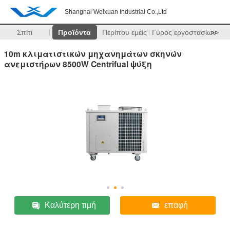
Shanghai Weixuan Industrial Co.,Ltd
Σπίτι
Προϊόντα
Περίπου εμείς
Γύρος εργοστασίων
>>
10m κλιματιστικών μηχανημάτων σκηνών
ανεμιστήρων 8500W Centrifual ψύξη
Καλύτερη τιμή
επαφή