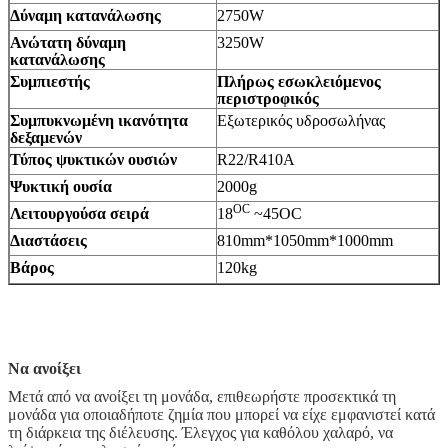
Δύναμη κατανάλωσης
2750W
Ανώτατη δύναμη
3250W
κατανάλωσης
Συμπιεστής
Πλήρως εσωκλειόμενος
περιστροφικός
Συμπυκνωμένη ικανότητα
Εξωτερικός υδροσωλήνας
δεξαμενών
Τύπος ψυκτικών ουσιών
R22/R410A
Ψυκτική ουσία
2000g
OC
Λειτουργούσα σειρά
18
~45OC
Διαστάσεις
810mm*1050mm*1000mm
Βάρος
120kg
Να ανοίξει
Μετά από να ανοίξει τη μονάδα, επιθεωρήστε προσεκτικά τη
μονάδα για οποιαδήποτε ζημία που μπορεί να είχε εμφανιστεί κατά
τη διάρκεια της διέλευσης. Έλεγχος για καθόλου χαλαρό, να