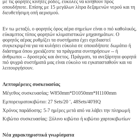
με τις φορητές κινητές ρόδες, εύκολες να κινηθούν προς
οπουδήποτε. Επίσης με 15 μεγάλων λίτρα δεξαμενών νερού και τη
διευθετήσιμη οπή αερισμού.
Εν τω μεταξύ, ο φορητός όρος αέρα σημείων είναι ο πιό καθολικός,
εύκαμπτος τύπος φορητών κλιματιστικών μηχανημάτων. Ο
φορητός αέρας ρυθμίζει τα συστήματα έχει σχεδιαστεί
συγκεκριμένα για να κυλήσει εύκολα σε οποιοδήποτε δωμάτιο ή
διάστημα όπου χρειάζεστε τα πράγματα συντηρήσεων -- ή
άνθρωποι -- δροσερός και άνετος. Πράγματι, τα ανεξάρτητα φορητά
πιό ψυχρά συστήματά μας είναι εύκολο να εγκατασταθούν και να
λειτουργήσουν.
Λεπτομέρειες συσκευασίας
Μέγεθος συσκευασίας: W850mm*D1050mm*H1100mm
Εμπορευματοκιβώτιο: 27 Sets/20 ′, 48Sets/40'HQ
Χρόνος παράδοσης: 5-7 ημέρες μετά από να λάβει την πληρωμή
Κιβώτιο συσκευασίας: Ξύλινο κιβώτιο ή κιβώτιο χαρτοκιβωτίων
Νέα χαρακτηριστικά γνωρίσματα