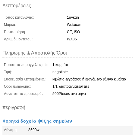
Λεπτομέρειες
Τόπος καταγωγής:
Σαγκάη
Μάρκα:
Weixuan
Πιστοποίηση:
CE, ISO
Αριθμό μοντέλου:
WX85
Πληρωμής & Αποστολής Όροι
Ποσότητα παραγγελίας min:
1 κομμάτι
Τιμή:
negotiate
Συσκευασία λεπτομέρειες:
κιβώτιο εγγράφου ή εξαγόμενο ξύλινο κιβώτιο
Όροι πληρωμής:
T/T, διαπραγματευτείτε
Δυνατότητα προσφοράς:
500Pieces ανά μήνα
περιγραφή
Φορητά δοχεία ψύξης σημείων
Δύναμη
8500w