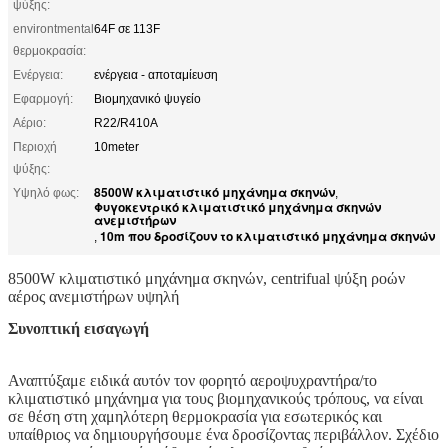
ψύξης:
environtmental
64F σε 113F
θερμοκρασία:
Ενέργεια:
ενέργεια - αποταμίευση
Εφαρμογή:
Βιομηχανικό ψυγείο
Αέριο:
R22/R410A
Περιοχή
10meter
ψύξης:
8500W κλιματιστικό μηχάνημα σκηνών
Υψηλό φως:
,
Φυγοκεντρικό κλιματιστικό μηχάνημα σκηνών
ανεμιστήρων
10m που δροσίζουν το κλιματιστικό μηχάνημα σκηνών
,
8500W κλιματιστικό μηχάνημα σκηνών, centrifual ψύξη ροών
αέρος ανεμιστήρων υψηλή
Συνοπτική εισαγωγή
Αναπτύξαμε ειδικά αυτόν τον φορητό αεροψυχραντήρα/το
κλιματιστικό μηχάνημα για τους βιομηχανικούς τρόπους, να είναι
σε θέση στη χαμηλότερη θερμοκρασία για εσωτερικός και
υπαίθριος να δημιουργήσουμε ένα δροσίζοντας περιβάλλον. Σχέδιο