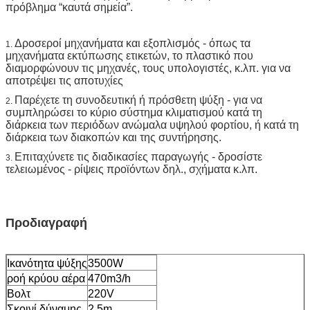
πρόβλημα “καυτά σημεία”.
Δροσεροί μηχανήματα και εξοπλισμός - όπως τα
1.
μηχανήματα εκτύπωσης ετικετών, το πλαστικό που
διαμορφώνουν τις μηχανές, τους υπολογιστές, κ.λπ. για να
αποτρέψει τις αποτυχίες
Παρέχετε τη συνοδευτική ή πρόσθετη ψύξη - για να
2.
συμπληρώσει το κύριο σύστημα κλιματισμού κατά τη
διάρκεια των περιόδων ανώμαλα υψηλού φορτίου, ή κατά τη
διάρκεια των διακοπών και της συντήρησης.
Επιταχύνετε τις διαδικασίες παραγωγής - δροσίστε
3.
τελειωμένος - ρίψεις προϊόντων δηλ., σχήματα κ.λπ.
Προδιαγραφή
Ικανότητα ψύξης
3500W
ροή κρύου αέρα
470m3/h
Βολτ
220V
Σκοινί δύναμης
2.5m