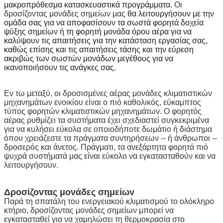
μακροπρόθεσμα κατασκευαστικά προγράμματα.
Οι
δροσίζοντας μονάδες σημείων μας
θα λειτουργήσουν με την
ομάδα σας για να αποφασίσουν τα σωστά φορητά δοχεία
ψύξης σημείων ή τη φορητή μονάδα όρου αέρα για να
καλύψουν τις απαιτήσεις για την κατάσταση εργασίας σας,
καθώς επίσης και τις απαιτήσεις τάσης και την εύρεση
ακριβώς των σωστών μονάδων μεγέθους για να
ικανοποιήσουν τις ανάγκες σας.
Εν τω μεταξύ, οι δροσισμένες αέρας μονάδες κλιματιστικών
μηχανημάτων ενοικίου είναι ο πιό καθολικός, εύκαμπτος
τύπος φορητών κλιματιστικών μηχανημάτων. Ο φορητός
αέρας ρυθμίζει τα συστήματα έχει σχεδιαστεί συγκεκριμένα
για να κυλήσει εύκολα σε οποιοδήποτε δωμάτιο ή διάστημα
όπου χρειάζεστε τα πράγματα συντηρήσεων -- ή άνθρωποι --
δροσερός και άνετος. Πράγματι, τα ανεξάρτητα φορητά πιό
ψυχρά συστήματά μας είναι εύκολο να εγκατασταθούν και να
λειτουργήσουν.
Δροσίζοντας μονάδες σημείων
Παρά τη σπατάλη του ενεργειακού κλιματισμού το ολόκληρο
κτήριο, δροσίζοντας μονάδες σημείων μπορεί να
εγκατασταθεί για να χαμηλώσει τη θερμοκρασία στο