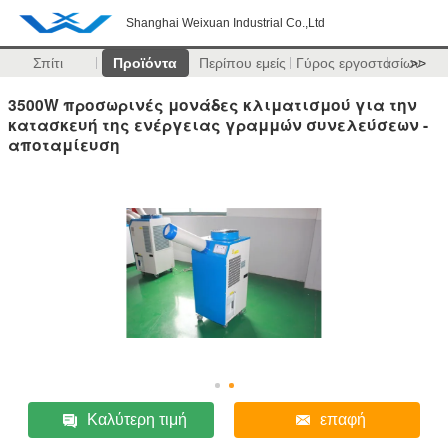
Shanghai Weixuan Industrial Co.,Ltd
Σπίτι
Προϊόντα
Περίπου εμείς
Γύρος εργοστασίων
>>
3500W προσωρινές μονάδες κλιματισμού για την
κατασκευή της ενέργειας γραμμών συνελεύσεων -
αποταμίευση
Καλύτερη τιμή
επαφή