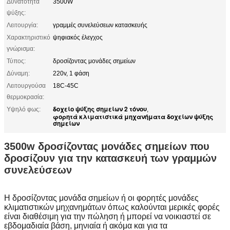
Δυνατότητα
3500W
ψύξης:
Λειτουργία:
γραμμές συνελεύσεων κατασκευής
Χαρακτηριστικό
ψηφιακός έλεγχος
γνώρισμα:
Τύπος:
δροσίζοντας μονάδες σημείων
Δύναμη:
220v, 1 φάση
Λειτουργούσα
18C-45C
θερμοκρασία:
δοχείο ψύξης σημείων 2 τόνου
Υψηλό φως:
,
φορητά κλιματιστικά μηχανήματα δοχείων ψύξης
σημείων
3500w δροσίζοντας μονάδες σημείων που
δροσίζουν για την κατασκευή των γραμμών
συνελεύσεων
Η δροσίζοντας μονάδα σημείων ή οι φορητές μονάδες
κλιματιστικών μηχανημάτων όπως καλούνται μερικές φορές
είναι διαθέσιμη για την πώληση ή μπορεί να νοικιαστεί σε
εβδομαδιαία βάση, μηνιαία ή ακόμα και για τα