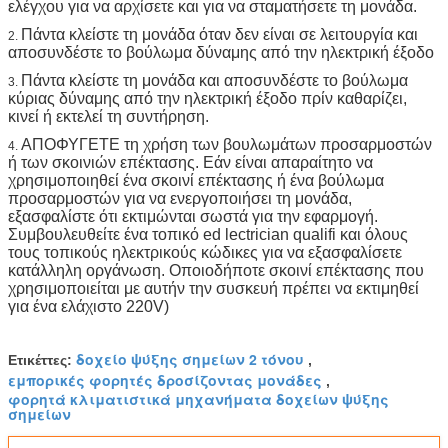
ελέγχου για να αρχίσετε και για να σταματήσετε τη μονάδα.
Πάντα κλείστε τη μονάδα όταν δεν είναι σε λειτουργία και
2.
αποσυνδέστε το βούλωμα δύναμης από την ηλεκτρική έξοδο
Πάντα κλείστε τη μονάδα και αποσυνδέστε το βούλωμα
3.
κύριας δύναμης από την ηλεκτρική έξοδο πρίν καθαρίζει,
κινεί ή εκτελεί τη συντήρηση.
ΑΠΟΦΥΓΕΤΕ τη χρήση των βουλωμάτων προσαρμοστών
4.
ή των σκοινιών επέκτασης. Εάν είναι απαραίτητο να
χρησιμοποιηθεί ένα σκοινί επέκτασης ή ένα βούλωμα
προσαρμοστών για να ενεργοποιήσει τη μονάδα,
εξασφαλίστε ότι εκτιμώνται σωστά για την εφαρμογή.
Συμβουλευθείτε ένα τοπικό ed lectrician qualifi και όλους
τους τοπικούς ηλεκτρικούς κώδικες για να εξασφαλίσετε
κατάλληλη οργάνωση. Οποιοδήποτε σκοινί επέκτασης που
χρησιμοποιείται με αυτήν την συσκευή πρέπει να εκτιμηθεί
για ένα ελάχιστο 220V)
δοχείο ψύξης σημείων 2 τόνου
Ετικέττες:
,
εμπορικές φορητές δροσίζοντας μονάδες
,
φορητά κλιματιστικά μηχανήματα δοχείων ψύξης
σημείων