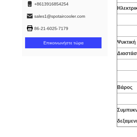
+8613916854254
Ηλεκτρικ
sales1@spotaircooler.com
86-21-6025-7179
Ψυκτική
Επικοινωνήστε τώρα
Διαστάσ
Βάρος
Συμπυκ
δεξαμεν