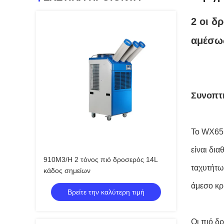
2 οι δ
αμέσως
Συνοπτ
Το WX65 
είναι δι
910M3/H 2 τόνος πιό δροσερός 14L
ταχυτήτω
κάδος σημείων
άμεσο κρ
Βρείτε την καλύτερη τιμή
Οι πιό δ