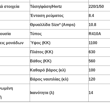
ά στοιχεία
Τάση/φάση/Hertz
220/1/50
Ένταση ρεύματος
8.4
Θρυαλλίδα Size* (Amps)
10.8
 ουσία
Τύπος
R410A
εις μονάδων
Ύψος (ΚΚ)
1100
Πλάτος (ΚΚ)
630
Βάθος (ΚΚ)
560
Καθαρό βάρος (κλ)
100
Βάρος ναυτιλίας (κλ)
120
νωμένη
Ικανότητα (λ)
14
ή