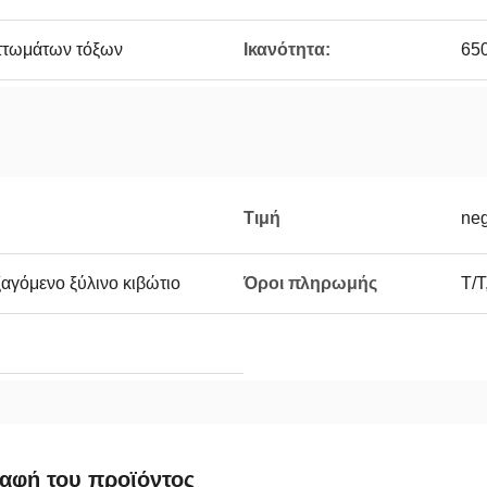
αττωμάτων τόξων
Ικανότητα:
65
Τιμή
neg
ξαγόμενο ξύλινο κιβώτιο
Όροι πληρωμής
T/T
αφή του προϊόντος