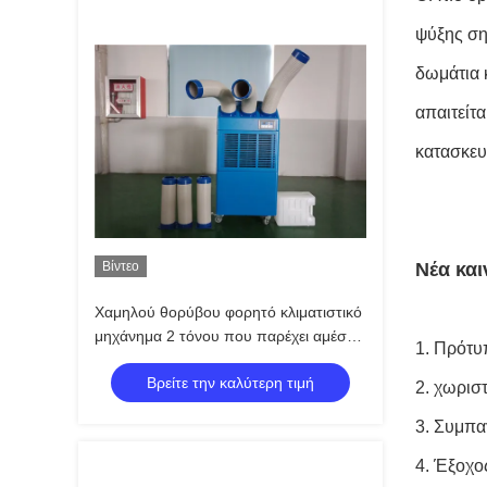
ψύξης ση
δωμάτια 
απαιτείτ
κατασκευ
Βίντεο
Νέα και
Χαμηλού θορύβου φορητό κλιματιστικό
μηχάνημα 2 τόνου που παρέχει αμέσως
1.
Πρότυπ
το δροσερό αέρα Eco φιλικό
Βρείτε την καλύτερη τιμή
2.
χωριστ
3.
Συμπαγ
4.
Έξοχος