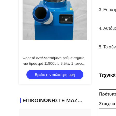
3.
Ευρύ φ
4.
Αυτόμα
5.
Το σύν
Φορητό εναλλασσόμενο ρεύμα σημείο
πιό δροσερό 11900btu 3.5kw 1 τόνου
με Dehumidification
Βρείτε την καλύτερη τιμή
Τεχνικά
Πρότυπ
ΕΠΙΚΟΙΝΩΝΉΣΤΕ ΜΑΖΊ ΜΑΣ
Στοιχεία