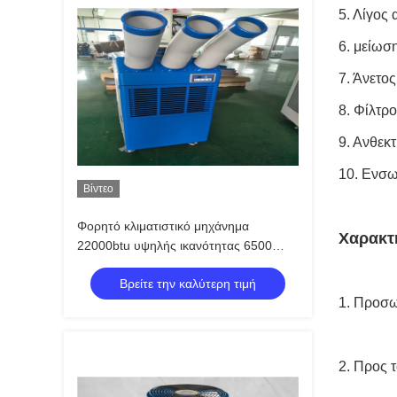
5.
Λίγος 
6.
μείωσ
7.
Άνετος
8.
Φίλτρο
9.
Ανθεκτ
10.
Ενσωμ
Βίντεο
Φορητό κλιματιστικό μηχάνημα
Χαρακτ
22000btu υψηλής ικανότητας 6500
Watt για βιομηχανικό
Βρείτε την καλύτερη τιμή
1.
Προσωρ
2.
Προς τ