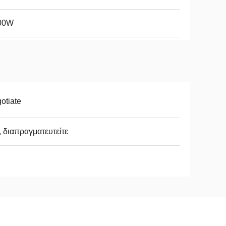
00W
otiate
, διαπραγματευτείτε