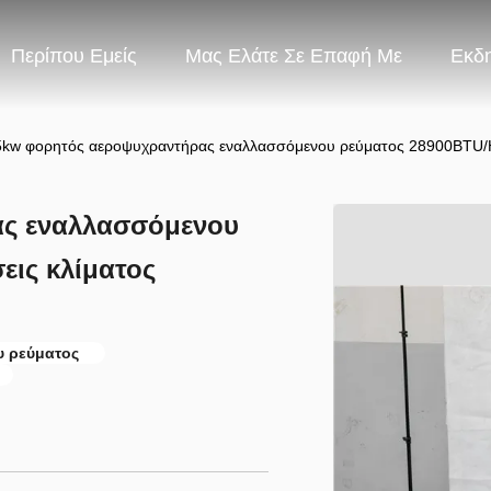
Περίπου Εμείς
Μας Ελάτε Σε Επαφή Με
Εκδ
5kw φορητός αεροψυχραντήρας εναλλασσόμενου ρεύματος 28900BTU/H γ
ας εναλλασσόμενου
εις κλίματος
 ρεύματος