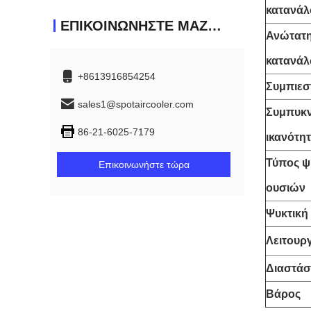
κατανά
ΕΠΙΚΟΙΝΩΝΉΣΤΕ ΜΑΖΊ ΜΑΣ
Ανώτατη
κατανά
+8613916854254
Συμπιεσ
sales1@spotaircooler.com
Συμπυκ
86-21-6025-7179
ικανότη
Τύπος ψ
Επικοινωνήστε τώρα
ουσιών
Ψυκτική
Λειτουρ
Διαστάσ
Βάρος