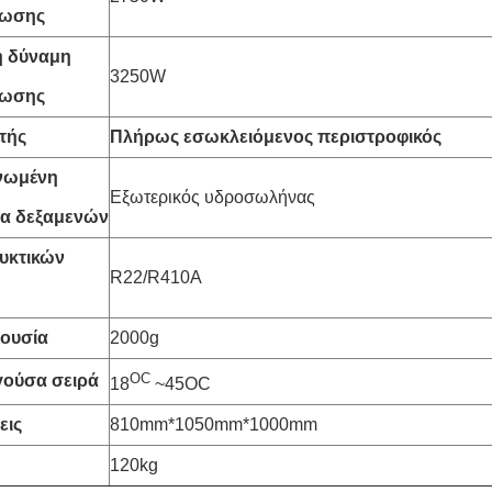
λωσης
 δύναμη
3250W
λωσης
τής
Πλήρως εσωκλειόμενος περιστροφικός
νωμένη
Εξωτερικός υδροσωλήνας
τα δεξαμενών
υκτικών
R22/R410A
 ουσία
2000g
OC
γούσα σειρά
18
~45OC
εις
810mm*1050mm*1000mm
120kg