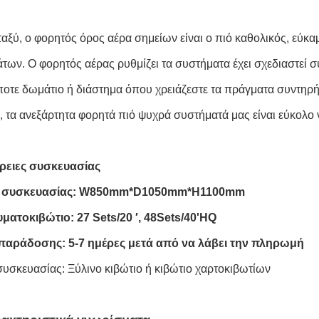
ταξύ, ο φορητός όρος αέρα σημείων είναι ο πιό καθολικός, εύκ
των. Ο φορητός αέρας ρυθμίζει τα συστήματα έχει σχεδιαστεί σ
οτε δωμάτιο ή διάστημα όπου χρειάζεστε τα πράγματα συντηρήσ
, τα ανεξάρτητα φορητά πιό ψυχρά συστήματά μας είναι εύκολο 
ρειες συσκευασίας
ς συσκευασίας: W850mm*D1050mm*H1100mm
ατοκιβώτιο: 27 Sets/20 ′, 48Sets/40'HQ
παράδοσης: 5-7 ημέρες μετά από να λάβει την πληρωμή
συσκευασίας: Ξύλινο κιβώτιο ή κιβώτιο χαρτοκιβωτίων