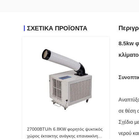
Περιγρ
ΣΧΕΤΙΚΑ ΠΡΟΪΟΝΤΑ
8.5kw 
κλίματο
Συνοπτι
Αναπτύξα
σε θέση 
Σχέδιο μ
27000BTU/h 6.8KW φορητός ψυκτικός
νερού κα
χώρος έκτακτης ανάγκης επανεκκίνηση