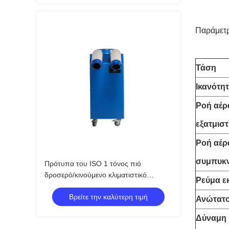
Παράμετ
Τάση
Ικανότη
Ροή αέρ
εξατμισ
Ροή αέρ
συμπυκ
Πρότυπα του ISO 1 τόνος πιό
δροσερό/κινούμενο κλιματιστικό
Ρεύμα ε
μηχάνημα χαμηλής ισχύος Comsuption
Βρείτε την καλύτερη τιμή
σημείων
Ανώτατο
Δύναμη