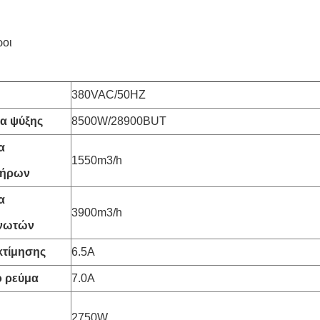
ροι
380VAC/50HZ
τα ψύξης
8500W/28900BUT
α
1550m3/h
τήρων
α
3900m3/h
νωτών
κτίμησης
6.5A
 ρεύμα
7.0A
2750W