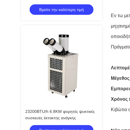
ψύξης
Βρείτε την καλύτερη τιμή
Εν τω με
μηχανημά
οποιοδήπ
Πράγματι
Λεπτομέ
Μέγεθο
Εμπορευμ
Χρόνος 
Κιβώτιο 
23200BTU/h 6.8KW φορητές ψυκτικές
συσκευές έκτακτης ανάγκης