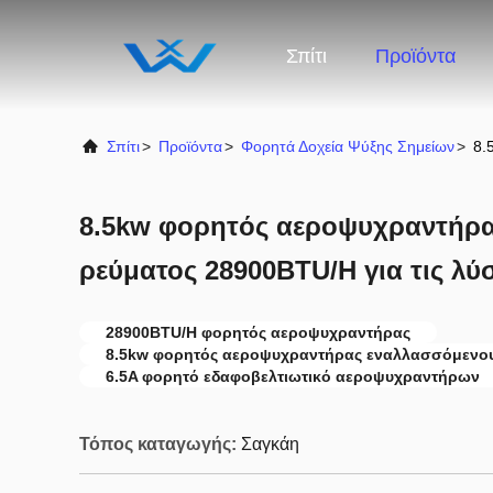
Σπίτι
Προϊόντα
Σπίτι
>
Προϊόντα
>
Φορητά Δοχεία Ψύξης Σημείων
>
8.
8.5kw φορητός αεροψυχραντήρ
ρεύματος 28900BTU/H για τις λύσ
28900BTU/H φορητός αεροψυχραντήρας
8.5kw φορητός αεροψυχραντήρας εναλλασσόμενου
6.5A φορητό εδαφοβελτιωτικό αεροψυχραντήρων
Τόπος καταγωγής:
Σαγκάη