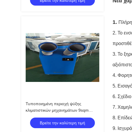
Νέα χα
Βρείτε την καλύτερη τιμή
1.
Πλήρης
2. Το εν
προστιθέ
3. Το ξη
αξιόπιστο
4. Φορητ
5. Εισαγ
6. Σχέδιο
Τυποποιημένη περιοχή ψύξης
7. Χαμηλ
κλιματιστικών μηχανημάτων 9sqm
αποθηκών εμπορευμάτων 110V και
8. Επίδε
Βρείτε την καλύτερη τιμή
220V φορητή
9. Ισχυρό