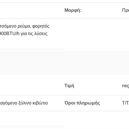
Μορφή:
Πρ
σσόμενο ρεύμα, φορητός
00BTU/h για τις λύσεις
Τιμή
neg
ξαγόμενο ξύλινο κιβώτιο
Όροι πληρωμής
T/T