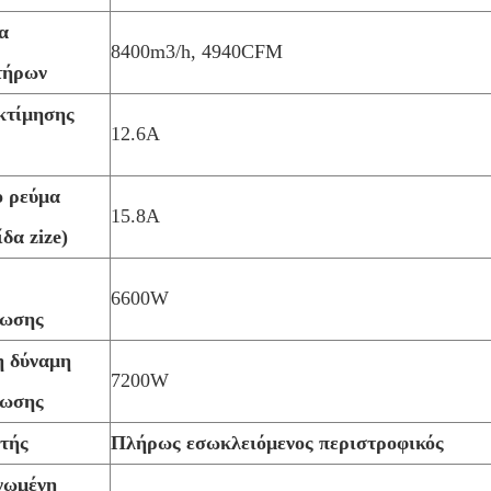
α
8400m3/h, 4940CFM
τήρων
κτίμησης
12.6A
 ρεύμα
15.8A
δα zize)
6600W
λωσης
 δύναμη
7200W
λωσης
τής
Πλήρως εσωκλειόμενος περιστροφικός
νωμένη