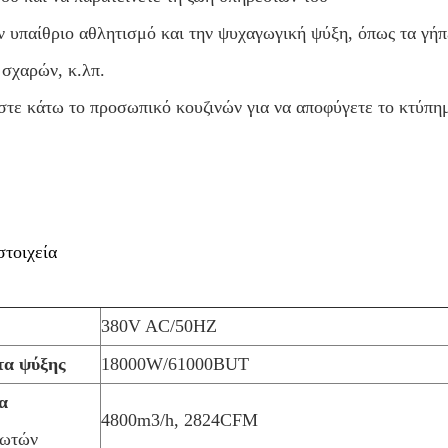
ον υπαίθριο αθλητισμό και την ψυχαγωγική ψύξη, όπως τα γήπε
 σχαρών, κ.λπ.
στε κάτω το προσωπικό κουζινών για να αποφύγετε το κτύπη
στοιχεία
380V AC/50HZ
τα ψύξης
18000W/61000BUT
α
4800m3/h, 2824CFM
νωτών