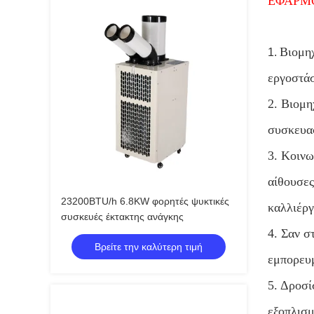
ΕΦΑΡΜ
Βιομη
1.
εργοστάσ
2. Βιομη
συσκευα
3. Κοινω
αίθουσες
23200BTU/h 6.8KW φορητές ψυκτικές
καλλιέργ
συσκευές έκτακτης ανάγκης
4. Σαν σ
Βρείτε την καλύτερη τιμή
εμπορευ
5. Δροσί
εξοπλισμ