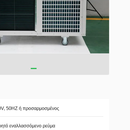
0V, 50HZ ή προσαρμοσμένος
ρητό εναλλασσόμενο ρεύμα