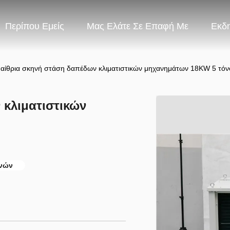
Περίπου Εμείς
Μας Ελάτε Σε Επαφή Με
Εκδ
αίθρια σκηνή στάση δαπέδων κλιματιστικών μηχανημάτων 18KW 5 τόν
κλιματιστικών
ηνών