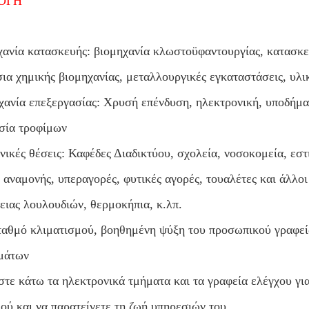
ΟΓΗ
χανία κατασκευής: βιομηχανία κλωστοϋφαντουργίας, κατασκ
ια χημικής βιομηχανίας, μεταλλουργικές εγκαταστάσεις, υλικ
χανία επεξεργασίας: Χρυσή επένδυση, ηλεκτρονική, υποδήμα
σία τροφίμων
νικές θέσεις: Καφέδες Διαδικτύου, σχολεία, νοσοκομεία, εστι
 αναμονής, υπεραγορές, φυτικές αγορές, τουαλέτες και άλλοι
ειας λουλουδιών, θερμοκήπια, κ.λπ.
ταθμό κλιματισμού, βοηθημένη ψύξη του προσωπικού γραφε
μάτων
στε κάτω τα ηλεκτρονικά τμήματα και τα γραφεία ελέγχου γι
ού και να παρατείνετε τη ζωή υπηρεσιών του