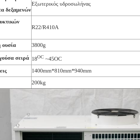
Εξωτερικός υδροσωλήνας
τα δεξαμενών
υκτικών
R22/R410A
 ουσία
3800g
OC
γούσα σειρά
18
~45OC
εις
1400mm*810mm*940mm
200kg