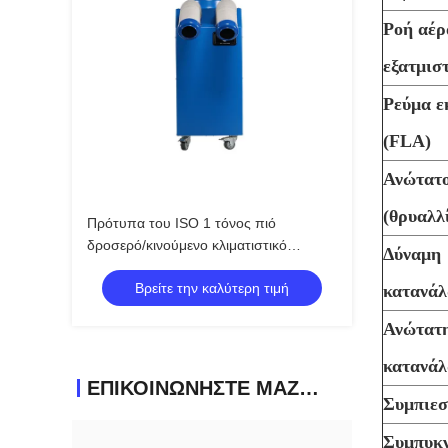
Ροή αέρ
εξατμισ
Ρεύμα ε
(FLA)
Ανώτατο
(θρυαλλί
Πρότυπα του ISO 1 τόνος πιό
δροσερό/κινούμενο κλιματιστικό
Δύναμη
μηχάνημα χαμηλής ισχύος Comsuption
Βρείτε την καλύτερη τιμή
σημείων
κατανά
Ανώτατη
κατανά
ΕΠΙΚΟΙΝΩΝΉΣΤΕ ΜΑΖΊ ΜΑΣ
Συμπιεσ
Συμπυκ