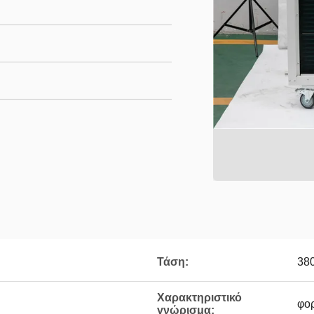
Τάση:
38
Χαρακτηριστικό
φο
γνώρισμα: