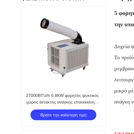
5 φορητ
την υπ
Δοχεία 
Το προϊό
μεμβρανώ
λειτουργ
μικρό μέ
27000BTU/h 6.8KW φορητός ψυκτικός
ανάγκη ν
χώρος έκτακτης ανάγκης επανεκκίνηση
ψύξης
Βρείτε την καλύτερη τιμή