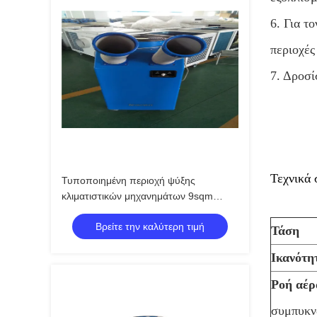
6. Για τ
περιοχές
7. Δροσί
Τεχνικά 
Τυποποιημένη περιοχή ψύξης
κλιματιστικών μηχανημάτων 9sqm
αποθηκών εμπορευμάτων 110V και
Βρείτε την καλύτερη τιμή
220V φορητή
Τάση
Ικανότη
Ροή αέρ
συμπυκ