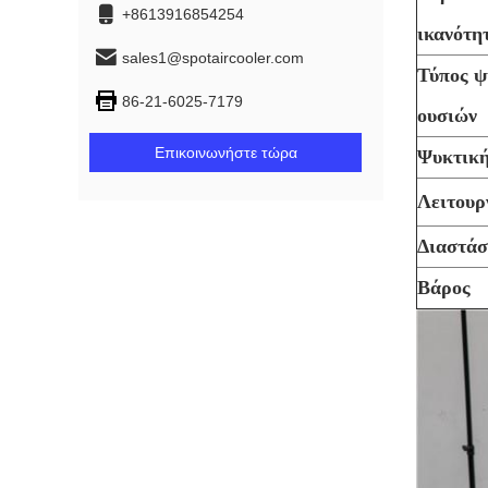
+8613916854254
ικανότη
sales1@spotaircooler.com
Τύπος ψ
86-21-6025-7179
ουσιών
Επικοινωνήστε τώρα
Ψυκτική
Λειτουρ
Διαστάσ
Βάρος