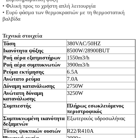
• Φιλική προς το χρήστη απλή λειτουργία
• Ευρύ φάσμα των θερμοκρασιών με τη θερμοστατική
βαλβίδα
Τεχνικά στοιχεία
Τάση
380VAC/50HZ
Ικανότητα ψύξης
8500W/28900BUT
Ροή αέρα εξατμιστήρων
1550m3/h
Ροή αέρα συμπυκνωτών
3900m3/h
Ρεύμα εκτίμησης
6.5A
Ανώτατο ρεύμα
7.0A
Δύναμη κατανάλωσης
2750W
Ανώτατη δύναμη
3250W
κατανάλωσης
Συμπιεστής
Πλήρως εσωκλειόμενος
περιστροφικός
Συμπυκνωμένη ικανότητα
Εξωτερικός υδροσωλήνας
δεξαμενών
Τύπος ψυκτικών ουσιών
R22/R410A
Ψυκτική ουσία
2000g