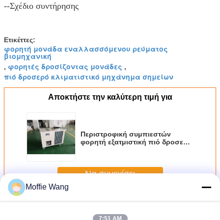
--Σχέδιο συντήρησης
Ετικέττες:
φορητή μονάδα εναλλασσόμενου ρεύματος
βιομηχανική
φορητές δροσίζοντας μονάδες
,
,
πιό δροσερό κλιματιστικό μηχάνημα σημείων
Αποκτήστε την καλύτερη τιμή για
Περιστροφική συμπιεστών
φορητή εξατμιστική πιό δροσερή
απλή λειτουργία σημείων
αεροψυχραντήρων μικρή
Να συνεχίσει
Moffie Wang
Φορητά δοχεία ψύξης σημείων
Περισσότεροι
7:51 AM