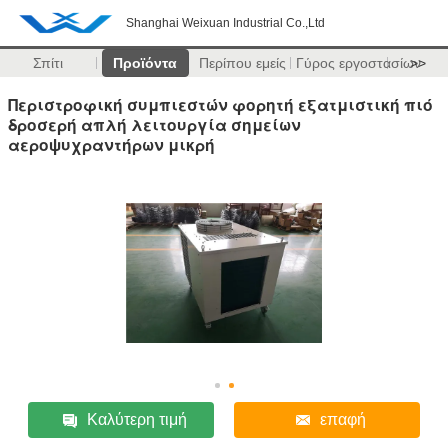
Shanghai Weixuan Industrial Co.,Ltd
Σπίτι
Προϊόντα
Περίπου εμείς
Γύρος εργοστασίων
>>
Περιστροφική συμπιεστών φορητή εξατμιστική πιό
δροσερή απλή λειτουργία σημείων
αεροψυχραντήρων μικρή
Καλύτερη τιμή
επαφή