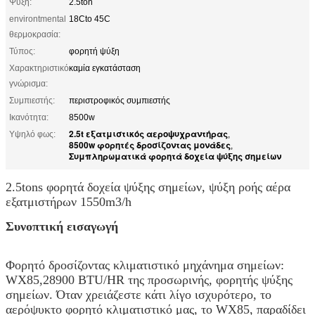
Ψύξη:
2.5ton
environtmental
18Cto 45C
θερμοκρασία:
Τύπος:
φορητή ψύξη
Χαρακτηριστικό
καμία εγκατάσταση
γνώρισμα:
Συμπιεστής:
περιστροφικός συμπιεστής
Ικανότητα:
8500w
2.5t εξατμιστικός αεροψυχραντήρας
Υψηλό φως:
,
8500w φορητές δροσίζοντας μονάδες
,
Συμπληρωματικά φορητά δοχεία ψύξης σημείων
2.5tons φορητά δοχεία ψύξης σημείων, ψύξη ροής αέρα
εξατμιστήρων 1550m3/h
Συνοπτική εισαγωγή
Φορητό δροσίζοντας κλιματιστικό μηχάνημα σημείων:
WX85,28900 BTU/HR της προσωρινής, φορητής ψύξης
σημείων. Όταν χρειάζεστε κάτι λίγο ισχυρότερο, το
αερόψυκτο φορητό κλιματιστικό μας, το WX85, παραδίδει