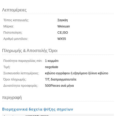
Λεπτομέρειες
Τόπος καταγωγής:
Σαγκάη
Μάρκα:
Weixuan
Πιστοποίηση:
CE,ISO
Αριθμό μοντέλου:
WX55
Πληρωμής & Αποστολής Όροι
Ποσότητα παραγγελίας min:
1 κομμάτι
Τιμή:
negotiate
Συσκευασία λεπτομέρειες:
κιβώτιο εγγράφου ή εξαγόμενο ξύλινο κιβώτιο
Όροι πληρωμής:
T/T, διαπραγματευτείτε
Δυνατότητα προσφοράς:
500Pieces ανά μήνα
περιγραφή
Βιομηχανικά δοχεία ψύξης σημείων