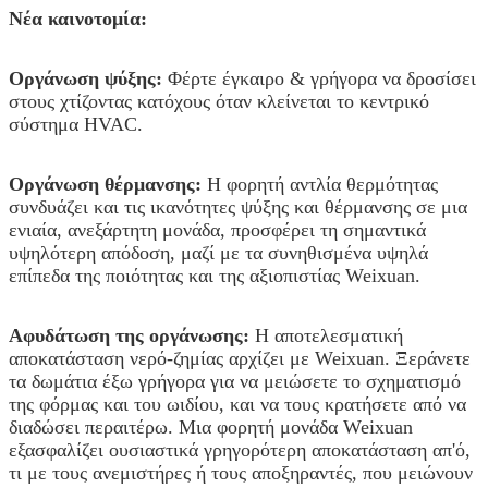
καθαρό βάρος
78kg
Νέα καινοτομία:
Ακαθάριστο βάρος
84kg
Οργάνωση ψύξης:
Φέρτε έγκαιρο & γρήγορα να δροσίσει
στους χτίζοντας κατόχους όταν κλείνεται το κεντρικό
σύστημα HVAC.
Οργάνωση θέρμανσης:
Η φορητή αντλία θερμότητας
συνδυάζει και τις ικανότητες ψύξης και θέρμανσης σε μια
ενιαία, ανεξάρτητη μονάδα, προσφέρει τη σημαντικά
υψηλότερη απόδοση, μαζί με τα συνηθισμένα υψηλά
επίπεδα της ποιότητας και της αξιοπιστίας Weixuan.
Αφυδάτωση της οργάνωσης:
Η αποτελεσματική
αποκατάσταση νερό-ζημίας αρχίζει με Weixuan. Ξεράνετε
τα δωμάτια έξω γρήγορα για να μειώσετε το σχηματισμό
της φόρμας και του ωιδίου, και να τους κρατήσετε από να
διαδώσει περαιτέρω. Μια φορητή μονάδα Weixuan
εξασφαλίζει ουσιαστικά γρηγορότερη αποκατάσταση απ'ό,
τι με τους ανεμιστήρες ή τους αποξηραντές, που μειώνουν