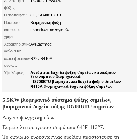
Δυνατότητα
18700BTU/5500w
ψύξης:
Πιστοποίηση:
CE, ISO9001, CCC
Πρότυπο:
Βιομηχανική ψύξη
κατάλληλη
Γραφείων/υπολογιστών
χρήση:
Χαρακτηριστικό
Ανεξάρτητος
γνώρισμα:
αέριο ψυκτικών
R22 / R410A
ουσιών:
Αυτόματα δοχεία ψύξης σημείων καινούριου
Υψηλό φως:
ξεκινήματος βιομηχανικά
18700BTU βιομηχανικά δοχεία ψύξης σημείων
,
,
R410A βιομηχανικά δοχεία ψύξης σημείων
5.5KW βιομηχανικό σύστημα ψύξης σημείων,
βιομηχανικά δοχεία ψύξης 18700BTU σημείων
Δοχείο ψύξης σημείων
Ευρεία λειτουργούσα σειρά από 64°F-113°F.
Το δίπλωμα ευρεσιτεχνίας σχεδίου προστάτευσε τη