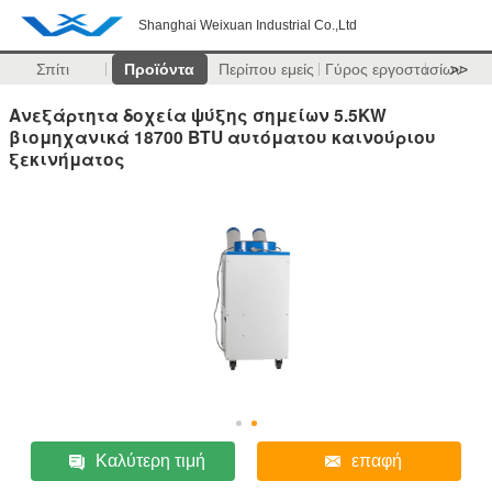
Shanghai Weixuan Industrial Co.,Ltd
Σπίτι
Προϊόντα
Περίπου εμείς
Γύρος εργοστασίων
>>
Ανεξάρτητα δοχεία ψύξης σημείων 5.5KW
βιομηχανικά 18700 BTU αυτόματου καινούριου
ξεκινήματος
Καλύτερη τιμή
επαφή