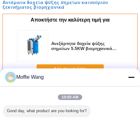
Αυτόματα δοχεία ψύξης σημείων καινούριου
ξεκινήματος βιομηχανικά
Αποκτήστε την καλύτερη τιμή για
Ανεξάρτητα δοχεία ψύξης
σημείων 5.5KW βιομηχανικά
18700 BTU αυτόματου καινούριου
ξεκινήματος
Να συνεχίσει
Moffie Wang
Βιομηχανικά δοχεία ψύξης σημείων
Περισσότεροι
10:00 AM
Good day, what product are you looking for?
α δοχεία
6.5KW
Επαγγελματικό
Νοσοκομείων
85300
 σημείων
προσωρινός
φορητό σύστημα
6500m3/H μερική
βιομηχα
ύριου
κλιματισμός
ψύξης Eco
ψύξη
δοχεία 
ήματος
συστημάτων
δοχείων ψύξης
κλιματιστικών
σημε
ικά αντι
ψύξης σημείων
σημείων
μηχανημάτων