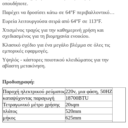
οπουδήποτε.
Παρέχει να δροσίσει κάτω σε 64°F περιβαλλοντικό…
Ευρεία λειτουργούσα σειρά από 64°F σε 113°F.
Χτισμένος τραχύς για την καθημερινή χρήση και
σχεδιασμένος για τη βιομηχανία ενοικίου.
Κλασικό σχέδιο για ένα μεγάλο βλέμμα σε όλες τις
εμπορικές εφαρμογές.
Υψηλός - κάστορες ποιοτικού κλειδώματος για την
αβίαστη μετακίνηση.
Προδιαγραφή:
Παροχή ηλεκτρικού ρεύματος
220v, μια φάση, 50HZ
καταψύχοντας παραγωγή
18700BTU
Τετραγωνικό μέτρο χρήσης
20sqm
πλάτος
520mm
μήκος
625mm
ύψος
1100mm