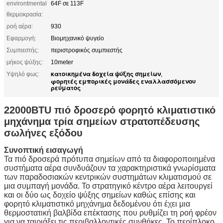
environtmental
64F σε 113F
θερμοκρασία:
ροή αέρα:
930
Εφαρμογή:
Βιομηχανικό ψυγείο
Συμπιεστής:
περιστροφικός συμπιεστής
μήκος ψύξης:
10meter
κατοικημένα δοχεία ψύξης σημείων
Υψηλό φως:
,
φορητές εμπορικές μονάδες εναλλασσόμενου
ρεύματος
22000BTU πιό δροσερό φορητό κλιματιστικό
μηχάνημα τρία σημείων στρατοπέδευσης
σωλήνες εξόδου
Συνοπτική εισαγωγή
Τα πιό δροσερά πρότυπα σημείων από τα διαφοροποιημένα
συστήματα αέρα συνδυάζουν τα χαρακτηριστικά γνωρίσματα
των παραδοσιακών κεντρικών συστημάτων κλιματισμού σε
μια συμπαγή μονάδα. Το στρατηγικό κέντρο αέρα λειτουργεί
και οι δύο ως δοχείο ψύξης σημείων καθώς επίσης και
φορητό κλιματιστικό μηχάνημα δεδομένου ότι έχει μια
θερμοστατική βαλβίδα επέκτασης που ρυθμίζει τη ροή φρέον
για να ταιριάξει τις περιβαλλοντικές συνθήκες. Το περίπλοκο