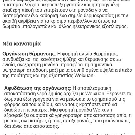
σύστημα ελέγχου μικροεπεξεργαστών και η προηγμένη
σταθερή πίεσή του επιτρέπουν στη μονάδα για να
διατηρήσουν ένα καθορισμένο σημείο θερμοκρασίας με την
ακριβή ακρίβεια για τα κρίσιμα περιβάλλοντα όπως τα
δωμάτια υπολογιστών και άλλος ηλεκτρονικός εξοπλισμός.
Νέα καινοτομία
Οργάνωση θέρμανσης:
Η φορητή αντλία θερμότητας
συνδυάζει και τις ικανότητες ψύξης και θέρμανσης σε
μια
ενιαία, ανεξάρτητη μονάδα, προσφέρει τη σημαντικά
υψηλότερη απόδοση, μαζί με τα συνηθισμένα υψηλά επίπεδα
της ποιότητας
και της αξιοπιστίας
Weixuan
.
Αφυδάτωση της οργάνωσης:
Η αποτελεσματική
αποκατάσταση νερό-ζημίας αρχίζει με
Weixuan
. Ξεράνετε τα
δωμάτια έξω γρήγορα για να μειώσετε το σχηματισμό της
φόρμας και του ωιδίου, και να τους κρατήσετε από να
διαδώσει περαιτέρω. Μια
φορητή
μονάδα
Weixuan
εξασφαλίζει ουσιαστικά γρηγορότερη αποκατάσταση απ'ό, τι
με τους ανεμιστήρες ή τους αποξηραντές, που μειώνουν τις
δαπάνες αποκατάστασης.