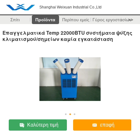
Shanghai Weixuan Industrial Co.,Ltd
Σπίτι
Προϊόντα
Περίπου εμείς
Γύρος εργοστασίων
>>
Επαγγελματικά Temp 22000BTU συστήματα ψύξης
κλιματισμού/σημείων καμία εγκατάσταση
Καλύτερη τιμή
επαφή