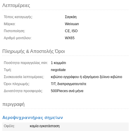
Λεπτομέρειες
Τόπος καταγωγής:
Σαγκάη
Μάρκα:
Weixuan
Πιστοποίηση:
CE, ISO
Αριθμό μοντέλου:
WX65
Πληρωμής & Αποστολής Όροι
Ποσότητα παραγγελίας min:
1 κομμάτι
Τιμή:
negotiate
Συσκευασία λεπτομέρειες:
κιβώτιο εγγράφου ή εξαγόμενο ξύλινο κιβώτιο
Όροι πληρωμής:
T/T, διαπραγματευτείτε
Δυνατότητα προσφοράς:
500Pieces ανά μήνα
περιγραφή
Αεροψυχραντήρας σημείων
Οφέλη:
καμία εγκατάσταση