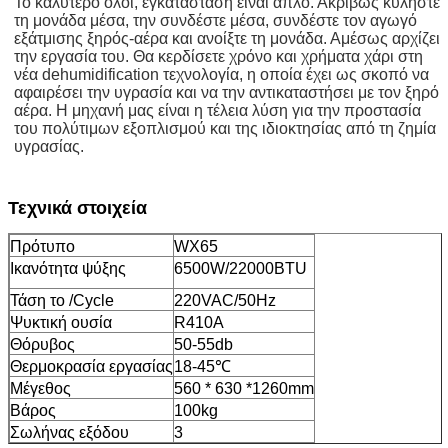
Το καλύτερο όλοι, εγκατάσταση είναι απλό. Ακριβώς κυλήστε
τη μονάδα μέσα, την συνδέστε μέσα, συνδέστε τον αγωγό
εξάτμισης ξηρός-αέρα και ανοίξτε τη μονάδα. Αμέσως αρχίζει
την εργασία του. Θα κερδίσετε χρόνο και χρήματα χάρι στη
νέα dehumidification τεχνολογία, η οποία έχει ως σκοπό να
αφαιρέσει την υγρασία και να την αντικαταστήσει με τον ξηρό
αέρα. Η μηχανή μας είναι η τέλεια λύση για την προστασία
του πολύτιμων εξοπλισμού και της ιδιοκτησίας από τη ζημία
υγρασίας.
Τεχνικά στοιχεία
Πρότυπο
WX65
Ικανότητα ψύξης
6500W/22000BTU
Τάση το /Cycle
220VAC/50Hz
Ψυκτική ουσία
R410A
Θόρυβος
50-55db
Θερμοκρασία εργασίας
18-45℃
Μέγεθος
560 * 630 *1260mm
Βάρος
100kg
Σωλήνας εξόδου
3