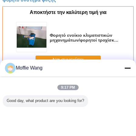
Αποκτήστε την καλύτερη τιμή για
Φορητό ενοίκιο κλιματιστικών
μηχανημάτων/φορητοί τροχίσκοι
ροδών εναλλασσόμενου
ρεύματος πιό δροσεροί
11900BTU κινητοί
Να συνεχίσει
Moffie Wang
Αεροψυχραντήρας σημείων
Περισσότεροι
9:17 PM
Good day, what product are you looking for?
τωμένο
48800BTU
WX140 Εμπορικές
WX180 Φορητό
Δροσίζ
ιστικό
φορητά δοχεία
ψύκτριες 14kw
ψυγείο σημείων
μονά
νημα
ψύξης σημείων
Μεταφορτώσιμο
Φορητό
ικανότητα 
ψυκτικών
βιομηχανικό
βιομηχανικό
σκην
ιών
κλιματισμό
κλιματιστικό
φαρμακ
Μεγάλη
3800m3
Γλώσσα αλλαγής