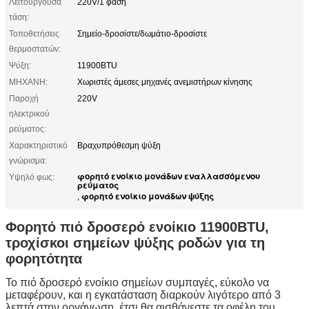
Λειτουργούσα
220V/1 φάση
τάση:
Τοποθετήσεις
Σημείο-δροσίστε/δωμάτιο-δροσίστε
θερμοστατών:
Ψύξη:
11900BTU
ΜΗΧΑΝΗ:
Χωριστές άμεσες μηχανές ανεμιστήρων κίνησης
Παροχή
220V
ηλεκτρικού
ρεύματος:
Χαρακτηριστικό
Βραχυπρόθεσμη ψύξη
γνώρισμα:
φορητό ενοίκιο μονάδων εναλλασσόμενου
Υψηλό φως:
ρεύματος
φορητό ενοίκιο μονάδων ψύξης
,
Φορητό πιό δροσερό ενοίκιο 11900BTU,
τροχίσκοι σημείων ψύξης ροδών για τη
φορητότητα
Το πιό δροσερό ενοίκιο σημείων συμπαγές, εύκολο να
μεταφέρουν, και η εγκατάσταση διαρκούν λιγότερο από 3
λεπτά στην οργάνωση, έτσι θα αισθάνεστε τα οφέλη του