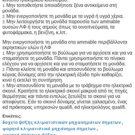
Μην τοποθετήστε οποιαδήποτε ξένα αντικείμενα στη
1.
μονάδα.
Μην ενεργοποιήστε τη μονάδα με τα υγρά ή υγρά χέρια.
2.
Μην λειτουργήστε τη μονάδα παρουσία των ammable
3.
ουσιών ΛΦ ή τους ατμούς όπως τα οινοπνεύματα, τα
φυτοφάρμακα, η βενζίνη, κ.λπ.
Μην ενεργοποιήστε τη μονάδα στα ammable περιβάλλοντα
εκρηκτικών υλών ή ΛΦ
Μην χρησιμοποιήστε το βούλωμα για να αρχίσετε και για να
1.
σταματήσετε τη μονάδα. Πάντα χρησιμοποιήστε το πίνακα
ελέγχου για να αρχίσετε και για να σταματήσετε τη μονάδα.
Πάντα κλείστε τη μονάδα και αποσυνδέστε το βούλωμα
2.
κύριας δύναμης από την ηλεκτρική έξοδο πρίν καθαρίζει,
κινεί ή εκτελεί τη συντήρηση.
Μην αποσυνδέστε τη μονάδα με το τράβηγμα στο ηλεκτρικό
3.
σκοινί. Κρατήστε το ηλεκτρικό σκοινί μακρυά από τις πηγές
θερμότητας και πάντα εντελώς ξετυλίξτε το σκοινί για να
αποφύγετε. Εάν το σκοινί δύναμης γίνεται χαλασμένο, ένας
ed πράκτορας υπηρεσιών qualifi, ed ηλεκτρολόγος qualifi.
Ετικέττες:
δοχείο ψύξης κλιματιστικών μηχανημάτων σημείων
,
φορητό κλιματιστικό μηχάνημα σημείων
,
φορητό σύστημα ψύξης