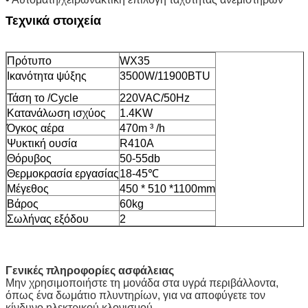
Τεχνικά στοιχεία
Πρότυπο
WX35
Ικανότητα ψύξης
3500W/11900BTU
Τάση το /Cycle
220VAC/50Hz
Κατανάλωση ισχύος
1.4KW
Όγκος αέρα
470m ³ /h
Ψυκτική ουσία
R410A
Θόρυβος
50-55db
Θερμοκρασία εργασίας
18-45℃
Μέγεθος
450 * 510 *1100mm
Βάρος
60kg
Σωλήνας εξόδου
2
Γενικές πληροφορίες ασφάλειας
Μην χρησιμοποιήστε τη μονάδα στα υγρά περιβάλλοντα,
όπως ένα δωμάτιο πλυντηρίων, για να αποφύγετε τον
κίνδυνο ηλεκτρικού κλονισμού.