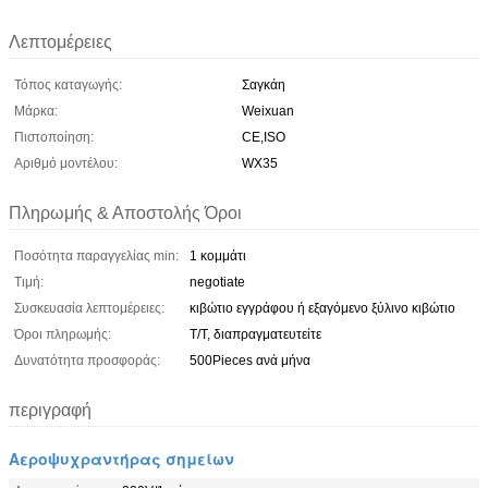
Λεπτομέρειες
Τόπος καταγωγής:
Σαγκάη
Μάρκα:
Weixuan
Πιστοποίηση:
CE,ISO
Αριθμό μοντέλου:
WX35
Πληρωμής & Αποστολής Όροι
Ποσότητα παραγγελίας min:
1 κομμάτι
Τιμή:
negotiate
Συσκευασία λεπτομέρειες:
κιβώτιο εγγράφου ή εξαγόμενο ξύλινο κιβώτιο
Όροι πληρωμής:
T/T, διαπραγματευτείτε
Δυνατότητα προσφοράς:
500Pieces ανά μήνα
περιγραφή
Αεροψυχραντήρας σημείων