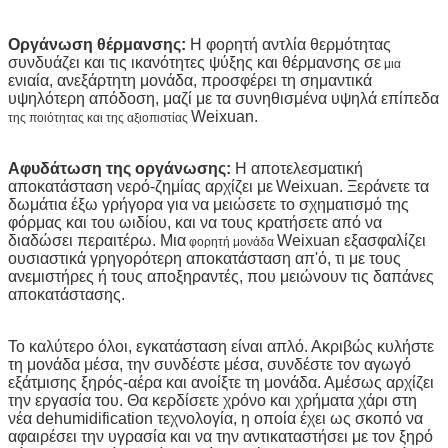
Οργάνωση θέρμανσης:
Η φορητή αντλία θερμότητας
συνδυάζει και τις ικανότητες ψύξης και θέρμανσης σε
μια
ενιαία, ανεξάρτητη μονάδα, προσφέρει τη σημαντικά
υψηλότερη απόδοση, μαζί με τα συνηθισμένα υψηλά επίπεδα
Weixuan
.
της ποιότητας
και της αξιοπιστίας
Αφυδάτωση της οργάνωσης:
Η αποτελεσματική
αποκατάσταση νερό-ζημίας αρχίζει με
Weixuan
. Ξεράνετε τα
δωμάτια έξω γρήγορα για να μειώσετε το σχηματισμό της
φόρμας και του ωιδίου, και να τους κρατήσετε από να
διαδώσει περαιτέρω. Μια
Weixuan
εξασφαλίζει
φορητή
μονάδα
ουσιαστικά γρηγορότερη αποκατάσταση απ'ό, τι με τους
ανεμιστήρες ή τους αποξηραντές, που μειώνουν τις δαπάνες
αποκατάστασης.
Το καλύτερο όλοι, εγκατάσταση είναι απλό. Ακριβώς κυλήστε
τη μονάδα μέσα, την συνδέστε μέσα, συνδέστε τον αγωγό
εξάτμισης ξηρός-αέρα και ανοίξτε τη μονάδα. Αμέσως αρχίζει
την εργασία του. Θα κερδίσετε χρόνο και χρήματα χάρι στη
νέα dehumidification τεχνολογία, η οποία έχει ως σκοπό να
αφαιρέσει την υγρασία και να την αντικαταστήσει με τον ξηρό