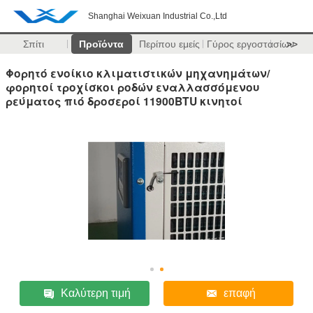
Shanghai Weixuan Industrial Co.,Ltd
Σπίτι
Προϊόντα
Περίπου εμείς
Γύρος εργοστασίων
>>
Φορητό ενοίκιο κλιματιστικών μηχανημάτων/
φορητοί τροχίσκοι ροδών εναλλασσόμενου
ρεύματος πιό δροσεροί 11900BTU κινητοί
Καλύτερη τιμή
επαφή