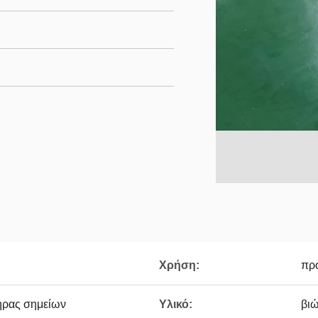
Χρήση:
πρ
ήρας σημείων
Υλικό:
βι