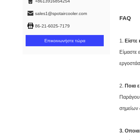
+8613916854254
sales1@spotaircooler.com
FAQ
86-21-6025-7179
Επικοινωνήστε τώρα
1.
Είστε
Είμαστε 
εργοστάσ
2.
Ποια ε
Παράγουμ
σημείων 
3. Οποι