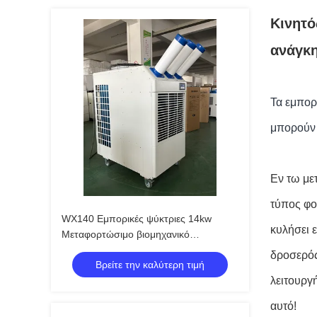
Κινητό
ανάγκ
Τα εμπορ
μπορούν 
Εν τω με
τύπος φο
WX140 Εμπορικές ψύκτριες 14kw
κυλήσει 
Μεταφορτώσιμο βιομηχανικό
κλιματισμό
δροσερός
Βρείτε την καλύτερη τιμή
λειτουργή
αυτό
!