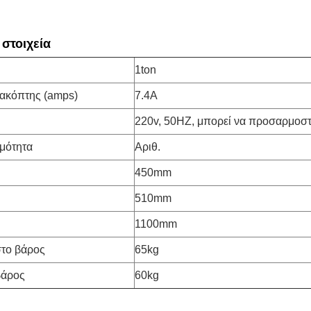
 στοιχεία
η
1ton
ιακόπτης (amps)
7.4A
220v, 50HZ, μπορεί να προσαρμοστ
ρμότητα
Αριθ.
450mm
510mm
1100mm
το βάρος
65kg
βάρος
60kg