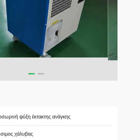
οσωρινή ψύξη έκτακτης ανάγκης
ώσιμος χάλυβας