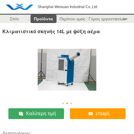
Shanghai Weixuan Industrial Co.,Ltd
Σπίτι
Προϊόντα
Περίπου εμείς
Γύρος εργοστασίων
>>
Κλιματιστικό σκηνής 14L με ψύξη αέρα
Καλύτερη τιμή
επαφή
Λεπτομέρειες