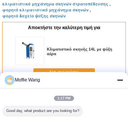
κλιματιστικό μηχάνημα σκηνών στρατοπέδευσης
,
φορητό κλιματιστικό μηχάνημα σκηνών
,
φορητό δοχείο ψύξης σκηνών
Αποκτήστε την καλύτερη τιμή για
Κλιματιστικό σκηνής 14L με ψύξη
αέρα
Να συνεχίσει
Moffie Wang
Κλιματιστικό μηχάνημα σκηνών
Περισσότεροι
1:17 PM
Good day, what product are you looking for?
ooling
Κλιματιστικό
Ενέργεια
Εσωτερικό
Κλιματι
ting
σκηνής 21KW
κλιματιστικών
δευτερεύον
υδραυλ
nmental
Ενίσχυρη ψύξη
μηχανημάτων
κλιματιστικό
εξοπλι