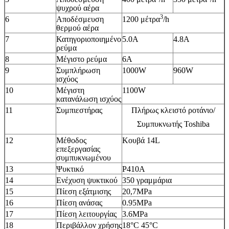
ψυχρού αέρα
3
6
Αποδέσμευση
1200 μέτρα
/h
θερμού αέρα
7
Κατηγοριοποιημένο
5.0Α
4.8Α
ρεύμα
8
Μέγιστο ρεύμα
6Α
9
Συμπλήρωση
1000W
960W
ισχύος
10
Μέγιστη
1100W
κατανάλωση ισχύος
11
Συμπιεστήρας
Πλήρως κλειστό ροτάνιο/
Συμπυκνωτής Toshiba
12
Μέθοδος
Κουβά 14L
επεξεργασίας
συμπυκνωμένου
13
Ψυκτικό
Ρ410Α
14
Ενέχυση ψυκτικού
350 γραμμάρια
15
Πίεση εξάτμισης
20,7MPa
16
Πίεση ανάσας
0.95MPa
17
Πίεση λειτουργίας
3.6MPa
18
Περιβάλλον χρήσης
18°C 45°C