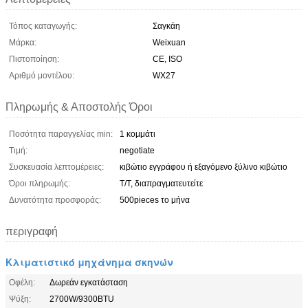
Τόπος καταγωγής:
Σαγκάη
Μάρκα:
Weixuan
Πιστοποίηση:
CE, ISO
Αριθμό μοντέλου:
WX27
Πληρωμής & Αποστολής Όροι
Ποσότητα παραγγελίας min:
1 κομμάτι
Τιμή:
negotiate
Συσκευασία λεπτομέρειες:
κιβώτιο εγγράφου ή εξαγόμενο ξύλινο κιβώτιο
Όροι πληρωμής:
T/T, διαπραγματευτείτε
Δυνατότητα προσφοράς:
500pieces το μήνα
περιγραφή
Κλιματιστικό μηχάνημα σκηνών
Οφέλη:
Δωρεάν εγκατάσταση
Ψύξη:
2700W/9300BTU