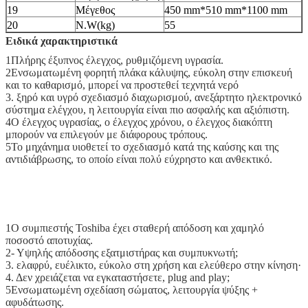
19
Μέγεθος
450 mm*510 mm*1100 mm
20
N.W(kg)
55
Ειδικά χαρακτηριστικά
1Πλήρης έξυπνος έλεγχος, ρυθμιζόμενη υγρασία.
2Ενσωματωμένη φορητή πλάκα κάλυψης, εύκολη στην επισκευή
και το καθαρισμό, μπορεί να προστεθεί τεχνητά νερό
3. ξηρό και υγρό σχεδιασμό διαχωρισμού, ανεξάρτητο ηλεκτρονικό
σύστημα ελέγχου, η λειτουργία είναι πιο ασφαλής και αξιόπιστη.
4Ο έλεγχος υγρασίας, ο έλεγχος χρόνου, ο έλεγχος διακόπτη
μπορούν να επιλεγούν με διάφορους τρόπους.
5Το μηχάνημα υιοθετεί το σχεδιασμό κατά της καύσης και της
αντιδιάβρωσης, το οποίο είναι πολύ εύχρηστο και ανθεκτικό.
1Ο συμπιεστής Toshiba έχει σταθερή απόδοση και χαμηλό
ποσοστό αποτυχίας.
2- Υψηλής απόδοσης εξατμιστήρας και συμπυκνωτή;
3. ελαφρύ, ευέλικτο, εύκολο στη χρήση και ελεύθερο στην κίνηση·
4. Δεν χρειάζεται να εγκαταστήσετε, plug and play;
5Ενσωματωμένη σχεδίαση σώματος, λειτουργία ψύξης +
αφυδάτωσης.