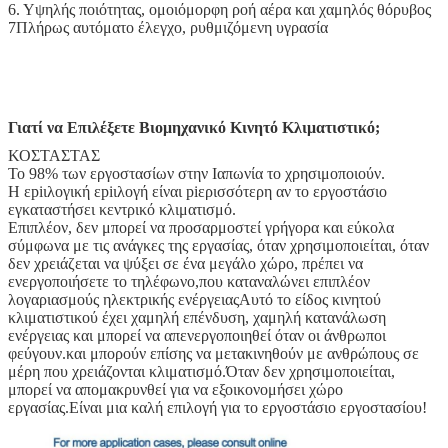
6. Υψηλής ποιότητας, ομοιόμορφη ροή αέρα και χαμηλός θόρυβος
7Πλήρως αυτόματο έλεγχο, ρυθμιζόμενη υγρασία
Γιατί να Επιλέξετε Βιομηχανικό Κινητό Κλιματιστικό;
ΚΟΣΤΑΣΤΑΣ
Το 98% των εργοστασίων στην Ιαπωνία το χρησιμοποιούν.
Η εpiιλογική εpiιλογή είναι piερισσότερη αν το εργοστάσιο
εγκαταστήσει κεντρικό κλιματισμό.
Επιπλέον, δεν μπορεί να προσαρμοστεί γρήγορα και εύκολα
σύμφωνα με τις ανάγκες της εργασίας, όταν χρησιμοποιείται, όταν
δεν χρειάζεται να ψύξει σε ένα μεγάλο χώρο, πρέπει να
ενεργοποιήσετε το τηλέφωνο,που καταναλώνει επιπλέον
λογαριασμούς ηλεκτρικής ενέργειαςΑυτό το είδος κινητού
κλιματιστικού έχει χαμηλή επένδυση, χαμηλή κατανάλωση
ενέργειας και μπορεί να απενεργοποιηθεί όταν οι άνθρωποι
φεύγουν.και μπορούν επίσης να μετακινηθούν με ανθρώπους σε
μέρη που χρειάζονται κλιματισμό.Όταν δεν χρησιμοποιείται,
μπορεί να απομακρυνθεί για να εξοικονομήσει χώρο
εργασίας.Είναι μια καλή επιλογή για το εργοστάσιο εργοστασίου!