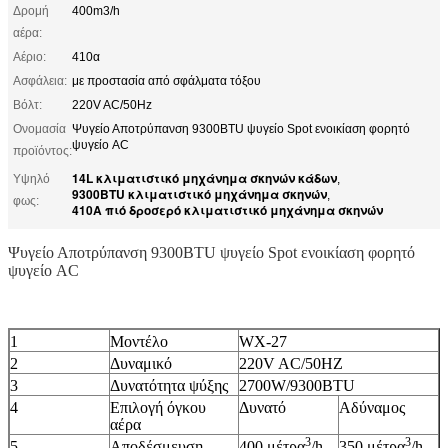
Δρομή
400m3/h
αέρα:
Αέριο:
410α
Ασφάλεια:
με προστασία από σφάλματα τόξου
Βόλτ:
220V AC/50Hz
Ονομασία
Ψυγείο Αποτρύπανση 9300BTU ψυγείο Spot ενοικίαση φορητό
ψυγείο AC
προϊόντος:
14L κλιματιστικό μηχάνημα σκηνών κάδων
Υψηλό
,
9300BTU κλιματιστικό μηχάνημα σκηνών
,
φως:
410A πιό δροσερό κλιματιστικό μηχάνημα σκηνών
Ψυγείο Αποτρύπανση 9300BTU ψυγείο Spot ενοικίαση φορητό
ψυγείο AC
1
Μοντέλο
WX-27
2
Δυναμικό
220V AC/50HZ
3
Δυνατότητα ψύξης
2700W/9300BTU
4
Επιλογή όγκου
Δυνατό
Αδύναμος
αέρα
3
3
5
Αποδέσμευση
400 μέτρα
/h
350 μέτρα
/h